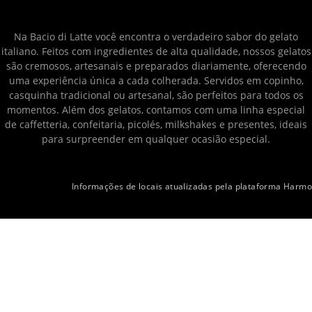
Na Bacio di Latte você encontra o verdadeiro sabor do gelato
italiano. Feitos com ingredientes de alta qualidade, nossos gelatos
são cremosos, artesanais e preparados diariamente, oferecendo
uma experiência única a cada colherada. Servidos em copinho,
casquinha tradicional ou artesanal, são perfeitos para todos os
momentos. Além dos gelatos, contamos com uma linha especial
de caffetteria, confeitaria, picolés, milkshakes e presentes, ideais
para surpreender em qualquer ocasião especial.
Informações de locais atualizadas pela plataforma Harmo