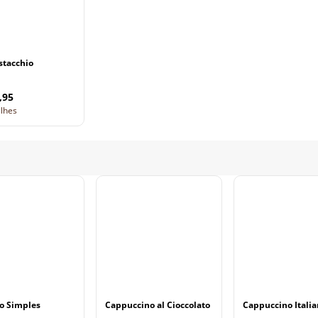
stacchio
,95
alhes
o Simples
Cappuccino al Cioccolato
Cappuccino Itali