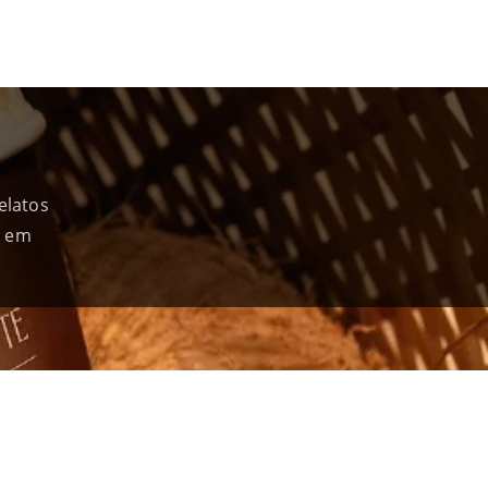
elatos
a em