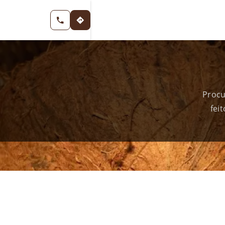
Procu
fei