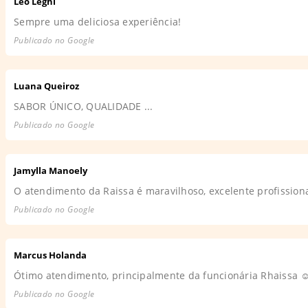
Leo Leghi
Sempre uma deliciosa experiência!
Publicado no Google
Luana Queiroz
SABOR ÚNICO, QUALIDADE ...
Publicado no Google
Jamylla Manoely
O atendimento da Raissa é maravilhoso, excelente profissiona
Publicado no Google
Marcus Holanda
Ótimo atendimento, principalmente da funcionária Rhaissa ☺
Publicado no Google