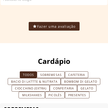
Fazer uma avaliação
Cardápio
TODOS
SOBREMESAS
CAFETERIA
BACIO DI LATTTE & NUTRATA
BOMBOM DI GELATO
CIOCCHINO (EXTRA)
CONFEITARIA
GELATO
MILKSHAKES
PICOLÉS
PRESENTES