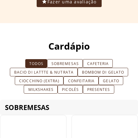
Fazer uma avaliação
Cardápio
TODOS
SOBREMESAS
CAFETERIA
BACIO DI LATTTE & NUTRATA
BOMBOM DI GELATO
CIOCCHINO (EXTRA)
CONFEITARIA
GELATO
MILKSHAKES
PICOLÉS
PRESENTES
SOBREMESAS