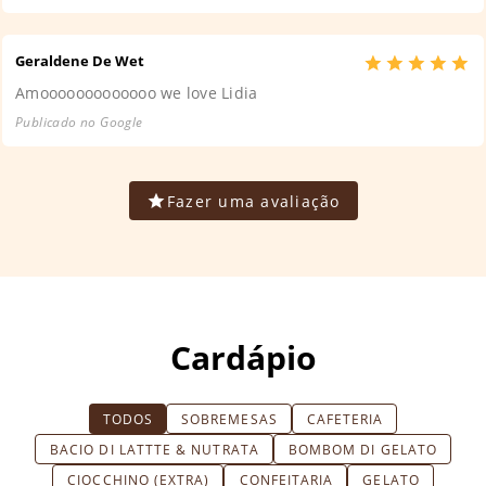
Geraldene De Wet
Amooooooooooooo we love Lidia
Publicado no Google
Fazer uma avaliação
Cardápio
TODOS
SOBREMESAS
CAFETERIA
BACIO DI LATTTE & NUTRATA
BOMBOM DI GELATO
CIOCCHINO (EXTRA)
CONFEITARIA
GELATO